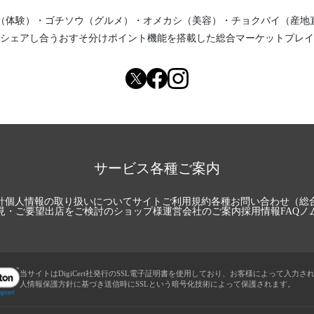
（体験）
・
ゴチソウ（グルメ）
・
オメカシ（美容）
・
チョクバイ（産地
シェアし合う
おすそ分けポイント機能
を搭載した総合マーケットプレイ
サービス各種ご案内
針
個人情報の取り扱いについて
サイトご利用規約
各種お問い合わせ（総
見・ご要望
出店をご検討のショップ様
運営会社のご案内
採用情報
FAQ
ノ
当サイトはDigiCert社発行のSSL電子証明書を使用しており、お客様によって入力さ
人情報保護方針に基づき送信時にSSLという暗号化技術によって保護されます。