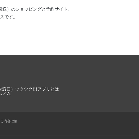
直送）
のショッピングと予約サイト。
スです。
合窓口）
ツクツク!!!アプリとは
ムノム
れる内容は個