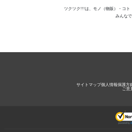
ツクツク!!!は、
モノ（物販）
・
コト
みんなで
サイトマップ
個人情報保護方
ご意