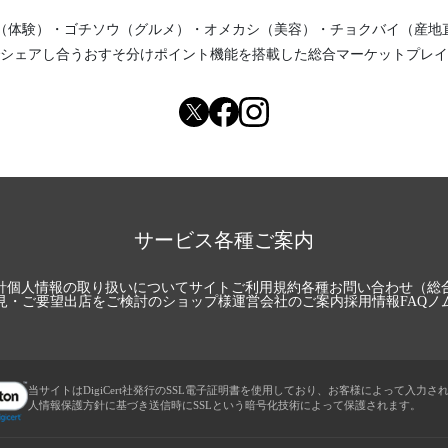
（体験）
・
ゴチソウ（グルメ）
・
オメカシ（美容）
・
チョクバイ（産地
シェアし合う
おすそ分けポイント機能
を搭載した総合マーケットプレイ
サービス各種ご案内
針
個人情報の取り扱いについて
サイトご利用規約
各種お問い合わせ（総
見・ご要望
出店をご検討のショップ様
運営会社のご案内
採用情報
FAQ
ノ
当サイトはDigiCert社発行のSSL電子証明書を使用しており、お客様によって入力さ
人情報保護方針に基づき送信時にSSLという暗号化技術によって保護されます。