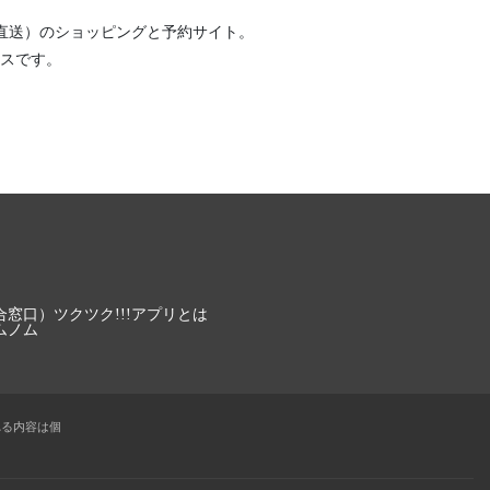
直送）
のショッピングと予約サイト。
スです。
合窓口）
ツクツク!!!アプリとは
ムノム
れる内容は個