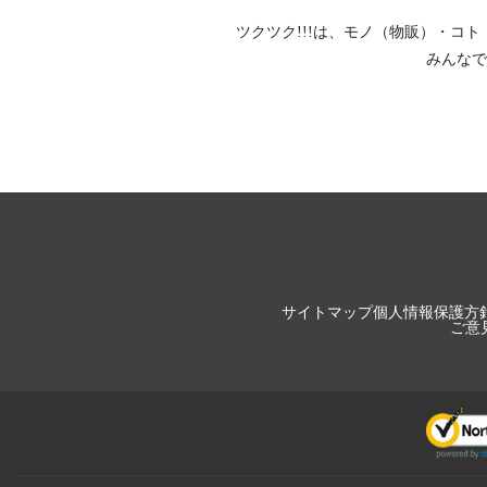
ツクツク!!!は、
モノ（物販）
・
コト
みんなで
サイトマップ
個人情報保護方
ご意