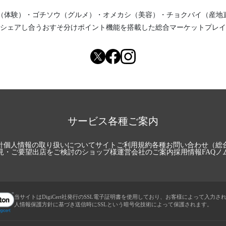
（体験）
・
ゴチソウ（グルメ）
・
オメカシ（美容）
・
チョクバイ（産地
シェアし合う
おすそ分けポイント機能
を搭載した総合マーケットプレイ
サービス各種ご案内
針
個人情報の取り扱いについて
サイトご利用規約
各種お問い合わせ（総
見・ご要望
出店をご検討のショップ様
運営会社のご案内
採用情報
FAQ
ノ
当サイトはDigiCert社発行のSSL電子証明書を使用しており、お客様によって入力さ
人情報保護方針に基づき送信時にSSLという暗号化技術によって保護されます。