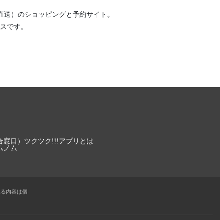
直送）
のショッピングと予約サイト。
スです。
合窓口）
ツクツク!!!アプリとは
ムノム
れる内容は個