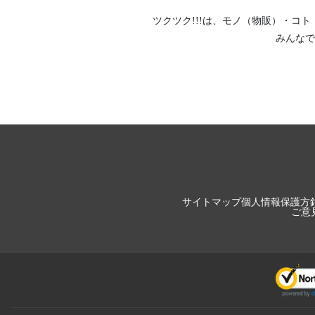
ツクツク!!!は、
モノ（物販）
・
コト
みんなで
サイトマップ
個人情報保護方
ご意