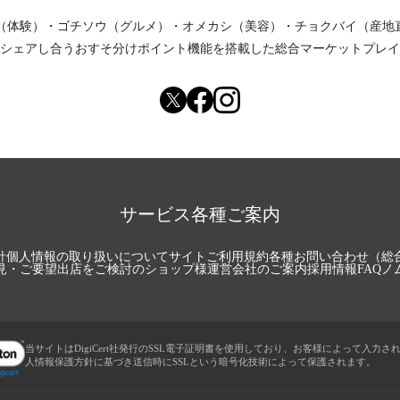
（体験）
・
ゴチソウ（グルメ）
・
オメカシ（美容）
・
チョクバイ（産地
シェアし合う
おすそ分けポイント機能
を搭載した総合マーケットプレイ
サービス各種ご案内
針
個人情報の取り扱いについて
サイトご利用規約
各種お問い合わせ（総
見・ご要望
出店をご検討のショップ様
運営会社のご案内
採用情報
FAQ
ノ
当サイトはDigiCert社発行のSSL電子証明書を使用しており、お客様によって入力さ
人情報保護方針に基づき送信時にSSLという暗号化技術によって保護されます。