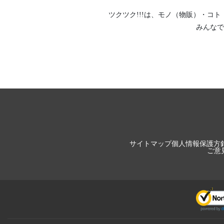
ツクツク!!!は、
モノ（物販）
・
コト
みんなで
サイトマップ
個人情報保護方
ご意