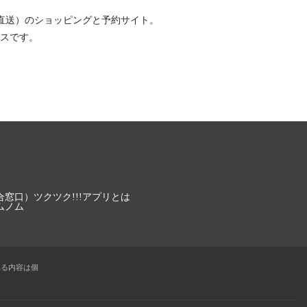
直送）
のショッピングと予約サイト。
スです。
合窓口）
ツクツク!!!アプリとは
ムノム
れる内容は個