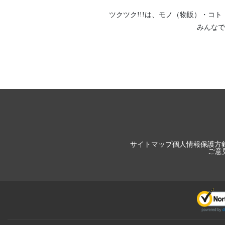
ツクツク!!!は、
モノ（物販）
・
コト
みんなで
サイトマップ
個人情報保護方
ご意