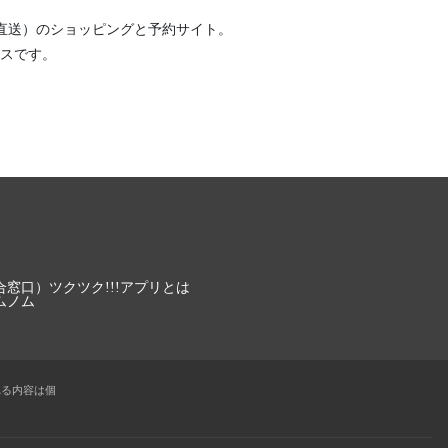
直送）
のショッピングと予約サイト。
スです。
合窓口）
ツクツク!!!アプリとは
ムノム
れる内容は個