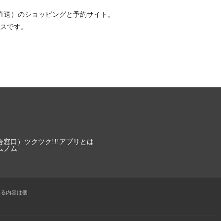
直送）
のショッピングと予約サイト。
スです。
合窓口）
ツクツク!!!アプリとは
ムノム
れる内容は個