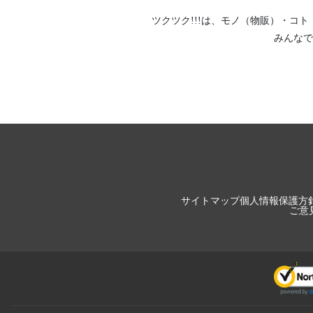
ツクツク!!!は、
モノ（物販）
・
コト
みんなで
サイトマップ
個人情報保護方
ご意