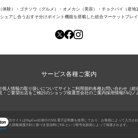
（体験）
・
ゴチソウ（グルメ）
・
オメカシ（美容）
・
チョクバイ（産地
シェアし合う
おすそ分けポイント機能
を搭載した総合マーケットプレイ
サービス各種ご案内
針
個人情報の取り扱いについて
サイトご利用規約
各種お問い合わせ（総
見・ご要望
出店をご検討のショップ様
運営会社のご案内
採用情報
FAQ
ノ
当サイトはDigiCert社発行のSSL電子証明書を使用しており、お客様によって入力さ
人情報保護方針に基づき送信時にSSLという暗号化技術によって保護されます。