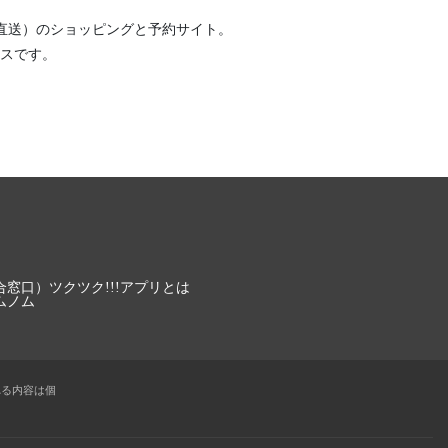
直送）
のショッピングと予約サイト。
スです。
合窓口）
ツクツク!!!アプリとは
ムノム
れる内容は個