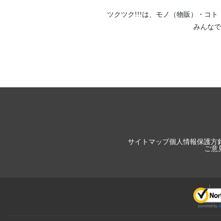
ツクツク!!!は、
モノ（物販）
・
コト
みんなで
サイトマップ
個人情報保護方
ご意