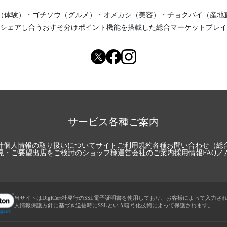
（体験）
・
ゴチソウ（グルメ）
・
オメカシ（美容）
・
チョクバイ（産地
シェアし合う
おすそ分けポイント機能
を搭載した総合マーケットプレイ
サービス各種ご案内
針
個人情報の取り扱いについて
サイトご利用規約
各種お問い合わせ（総
見・ご要望
出店をご検討のショップ様
運営会社のご案内
採用情報
FAQ
ノ
当サイトはDigiCert社発行のSSL電子証明書を使用しており、お客様によって入力さ
人情報保護方針に基づき送信時にSSLという暗号化技術によって保護されます。