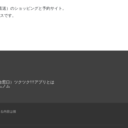
直送）
のショッピングと予約サイト。
スです。
合窓口）
ツクツク!!!アプリとは
ムノム
れる内容は個