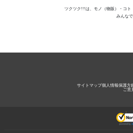
ツクツク!!!は、
モノ（物販）
・
コト
みんなで
サイトマップ
個人情報保護方
ご意