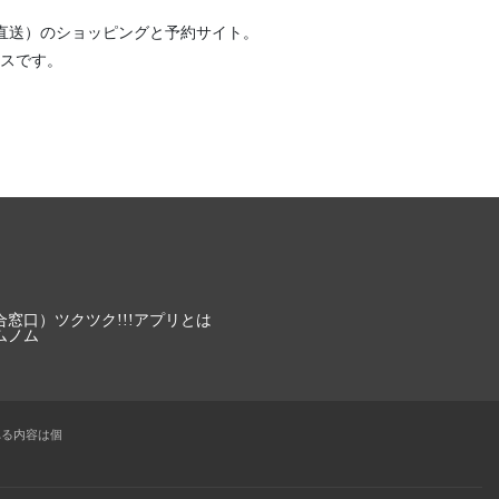
直送）
のショッピングと予約サイト。
スです。
合窓口）
ツクツク!!!アプリとは
ムノム
れる内容は個