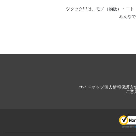
ツクツク!!!は、
モノ（物販）
・
コト
みんなで
サイトマップ
個人情報保護方
ご意