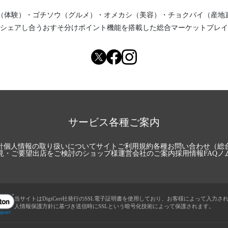
（体験）
・
ゴチソウ（グルメ）
・
オメカシ（美容）
・
チョクバイ（産地
シェアし合う
おすそ分けポイント機能
を搭載した総合マーケットプレイ
サービス各種ご案内
針
個人情報の取り扱いについて
サイトご利用規約
各種お問い合わせ（総
見・ご要望
出店をご検討のショップ様
運営会社のご案内
採用情報
FAQ
ノ
当サイトはDigiCert社発行のSSL電子証明書を使用しており、お客様によって入力さ
人情報保護方針に基づき送信時にSSLという暗号化技術によって保護されます。