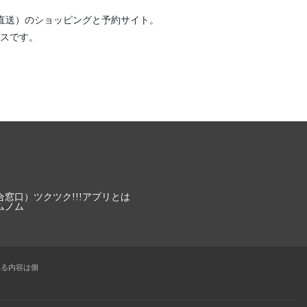
直送）
のショッピングと予約サイト。
スです。
合窓口）
ツクツク!!!アプリとは
ムノム
れる内容は個