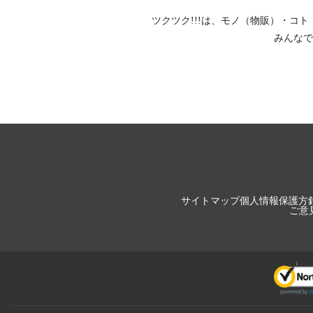
ツクツク!!!は、
モノ（物販）
・
コト
みんなで
サイトマップ
個人情報保護方
ご意