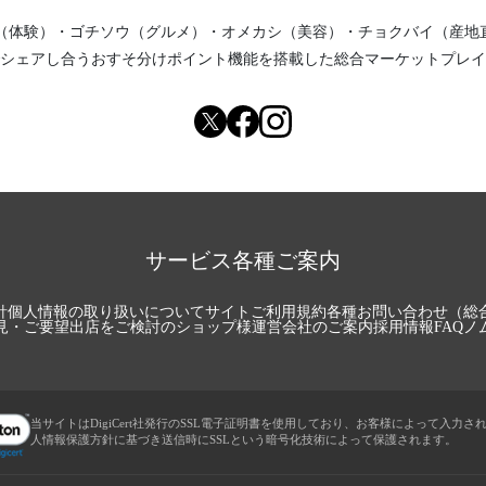
（体験）
・
ゴチソウ（グルメ）
・
オメカシ（美容）
・
チョクバイ（産地
シェアし合う
おすそ分けポイント機能
を搭載した総合マーケットプレイ
サービス各種ご案内
針
個人情報の取り扱いについて
サイトご利用規約
各種お問い合わせ（総
見・ご要望
出店をご検討のショップ様
運営会社のご案内
採用情報
FAQ
ノ
当サイトはDigiCert社発行のSSL電子証明書を使用しており、お客様によって入力さ
人情報保護方針に基づき送信時にSSLという暗号化技術によって保護されます。