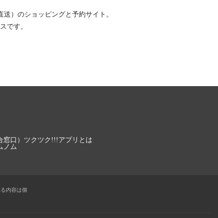
直送）
のショッピングと予約サイト。
スです。
合窓口）
ツクツク!!!アプリとは
ムノム
れる内容は個