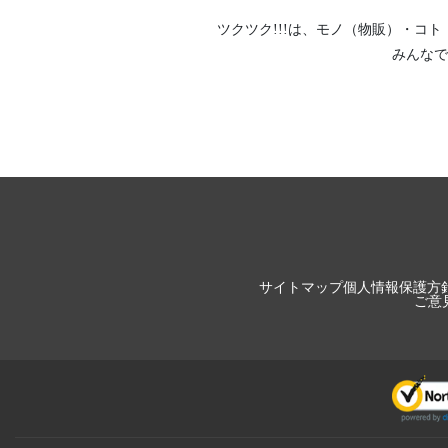
ツクツク!!!は、
モノ（物販）
・
コト
みんなで
サイトマップ
個人情報保護方
ご意