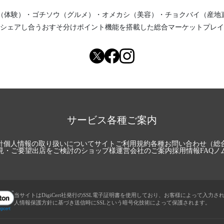
（体験）
・
ゴチソウ（グルメ）
・
オメカシ（美容）
・
チョクバイ（産地
シェアし合う
おすそ分けポイント機能
を搭載した総合マーケットプレイ
サービス各種ご案内
針
個人情報の取り扱いについて
サイトご利用規約
各種お問い合わせ（総
見・ご要望
出店をご検討のショップ様
運営会社のご案内
採用情報
FAQ
ノ
当サイトはDigiCert社発行のSSL電子証明書を使用しており、お客様によって入力さ
人情報保護方針に基づき送信時にSSLという暗号化技術によって保護されます。