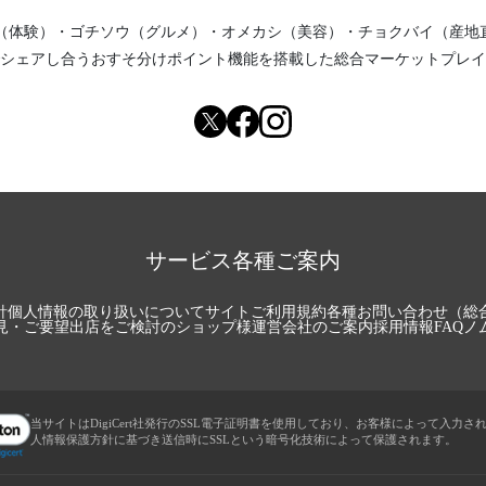
（体験）
・
ゴチソウ（グルメ）
・
オメカシ（美容）
・
チョクバイ（産地
シェアし合う
おすそ分けポイント機能
を搭載した総合マーケットプレイ
サービス各種ご案内
針
個人情報の取り扱いについて
サイトご利用規約
各種お問い合わせ（総
見・ご要望
出店をご検討のショップ様
運営会社のご案内
採用情報
FAQ
ノ
当サイトはDigiCert社発行のSSL電子証明書を使用しており、お客様によって入力さ
人情報保護方針に基づき送信時にSSLという暗号化技術によって保護されます。