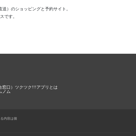
直送）
のショッピングと予約サイト。
スです。
合窓口）
ツクツク!!!アプリとは
ムノム
れる内容は個