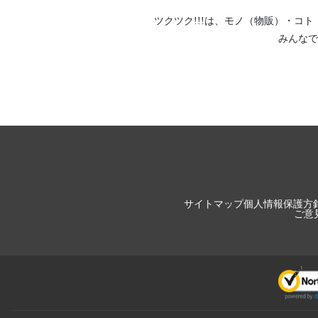
ツクツク!!!は、
モノ（物販）
・
コト
みんなで
サイトマップ
個人情報保護方
ご意