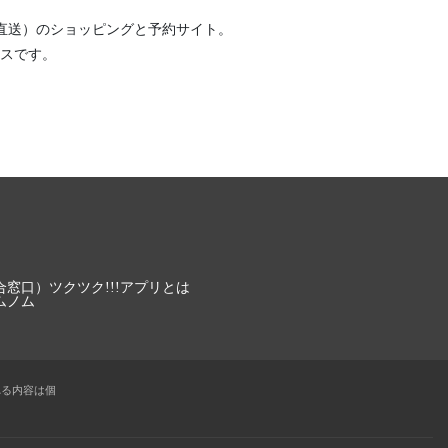
直送）
のショッピングと予約サイト。
スです。
合窓口）
ツクツク!!!アプリとは
ムノム
れる内容は個