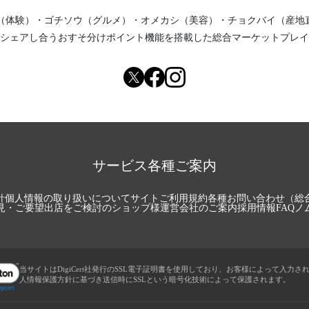
（体験）
・
ゴチソウ（グルメ）
・
オメカシ（美容）
・
チョクバイ（産地
シェアし合う
おすそ分けポイント機能
を搭載した総合マーケットプレイ
サービス各種ご案内
針
個人情報の取り扱いについて
サイトご利用規約
各種お問い合わせ（総
見・ご要望
出店をご検討のショップ様
運営会社のご案内
採用情報
FAQ
ノ
当サイトはDigiCert社発行のSSL電子証明書を使用しており、お客様によって入力さ
人情報保護方針に基づき送信時にSSLという暗号化技術によって保護されます。