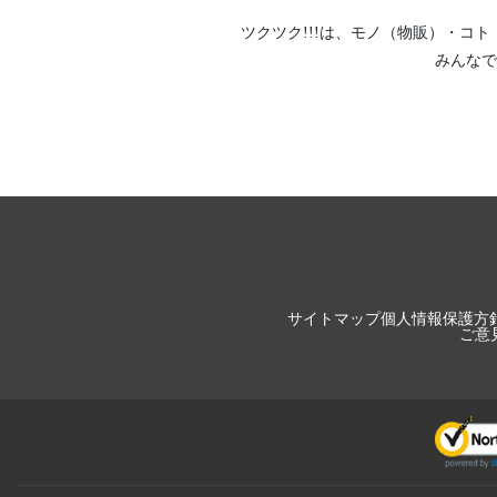
ツクツク!!!は、
モノ（物販）
・
コト
みんなで
サイトマップ
個人情報保護方
ご意