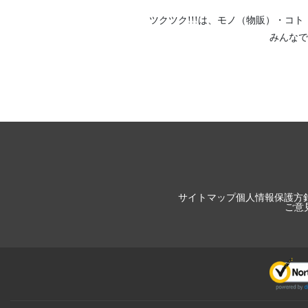
ツクツク!!!は、
モノ（物販）
・
コト
みんなで
サイトマップ
個人情報保護方
ご意