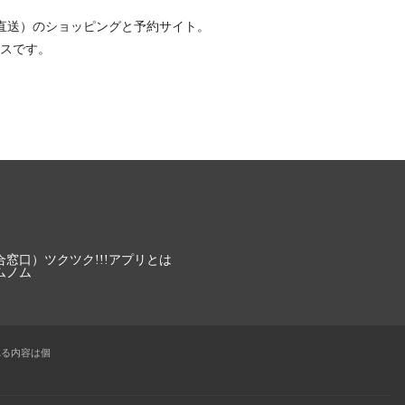
直送）
のショッピングと予約サイト。
スです。
合窓口）
ツクツク!!!アプリとは
ムノム
れる内容は個