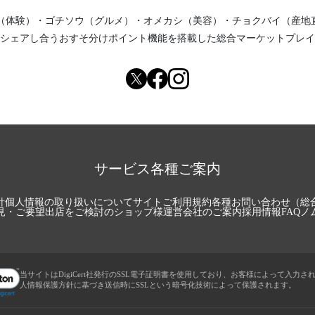
（体験）
・
ゴチソウ（グルメ）
・
オメカシ（美容）
・
チョクバイ（産地
シェアし合う
おすそ分けポイント機能
を搭載した総合マーケットプレイ
サービス各種ご案内
針
個人情報の取り扱いについて
サイトご利用規約
各種お問い合わせ（総
見・ご要望
出店をご検討のショップ様
運営会社のご案内
採用情報
FAQ
ノ
当サイトはDigiCert社発行のSSL電子証明書を使用しており、お客様によって入力さ
人情報保護方針に基づき送信時にSSLという暗号化技術によって保護されます。