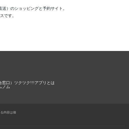
直送）
のショッピングと予約サイト。
スです。
合窓口）
ツクツク!!!アプリとは
ムノム
れる内容は個