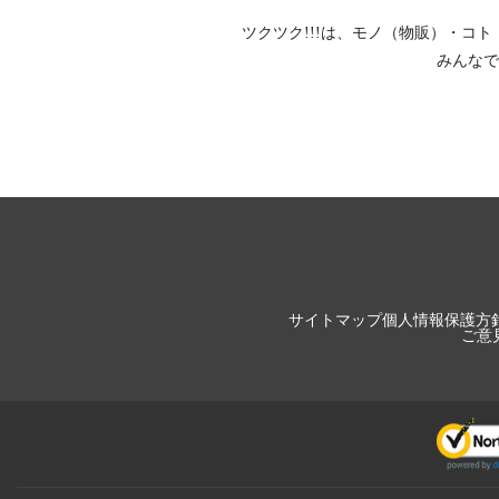
ツクツク!!!は、
モノ（物販）
・
コト
みんなで
サイトマップ
個人情報保護方
ご意