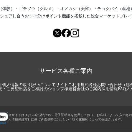
（体験）
・
ゴチソウ（グルメ）
・
オメカシ（美容）
・
チョクバイ（産地
シェアし合う
おすそ分けポイント機能
を搭載した総合マーケットプレイ
サービス各種ご案内
針
個人情報の取り扱いについて
サイトご利用規約
各種お問い合わせ（総
見・ご要望
出店をご検討のショップ様
運営会社のご案内
採用情報
FAQ
ノ
当サイトはDigiCert社発行のSSL電子証明書を使用しており、お客様によって入力さ
人情報保護方針に基づき送信時にSSLという暗号化技術によって保護されます。