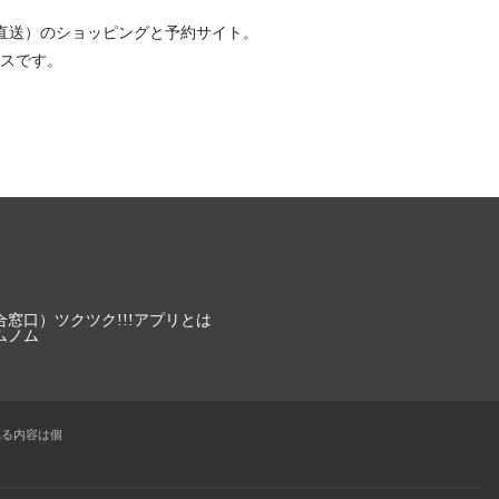
直送）
のショッピングと予約サイト。
スです。
合窓口）
ツクツク!!!アプリとは
ムノム
れる内容は個