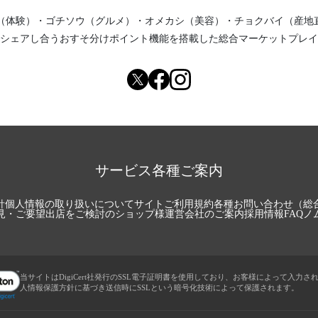
（体験）
・
ゴチソウ（グルメ）
・
オメカシ（美容）
・
チョクバイ（産地
シェアし合う
おすそ分けポイント機能
を搭載した総合マーケットプレイ
サービス各種ご案内
針
個人情報の取り扱いについて
サイトご利用規約
各種お問い合わせ（総
見・ご要望
出店をご検討のショップ様
運営会社のご案内
採用情報
FAQ
ノ
当サイトはDigiCert社発行のSSL電子証明書を使用しており、お客様によって入力さ
人情報保護方針に基づき送信時にSSLという暗号化技術によって保護されます。