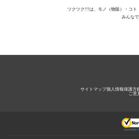
ツクツク!!!は、
モノ（物販）
・
コト
みんなで
サイトマップ
個人情報保護方
ご意