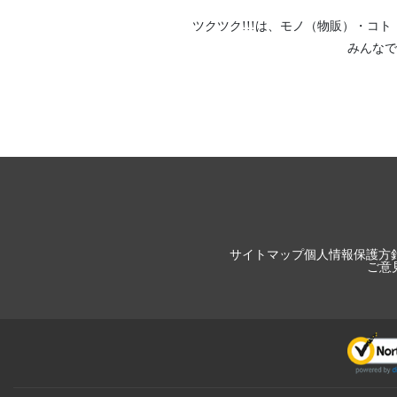
ツクツク!!!は、
モノ（物販）
・
コト
みんなで
サイトマップ
個人情報保護方
ご意