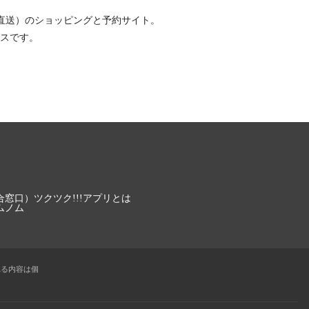
直送）
のショッピングと予約サイト。
スです。
合窓口）
ツクツク!!!アプリとは
ムノム
れる内容は個