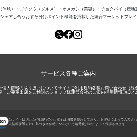
（体験）
・
ゴチソウ（グルメ）
・
オメカシ（美容）
・
チョクバイ（産地
シェアし合う
おすそ分けポイント機能
を搭載した総合マーケットプレイ
サービス各種ご案内
針
個人情報の取り扱いについて
サイトご利用規約
各種お問い合わせ（総
見・ご要望
出店をご検討のショップ様
運営会社のご案内
採用情報
FAQ
ノ
当サイトはDigiCert社発行のSSL電子証明書を使用しており、お客様によって入力さ
人情報保護方針に基づき送信時にSSLという暗号化技術によって保護されます。