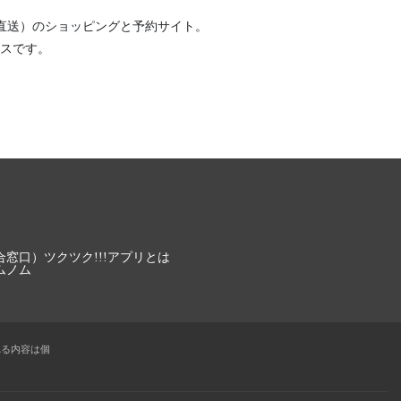
直送）
のショッピングと予約サイト。
スです。
合窓口）
ツクツク!!!アプリとは
ムノム
れる内容は個