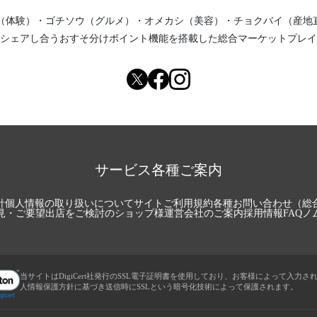
（体験）
・
ゴチソウ（グルメ）
・
オメカシ（美容）
・
チョクバイ（産地
シェアし合う
おすそ分けポイント機能
を搭載した総合マーケットプレイ
サービス各種ご案内
針
個人情報の取り扱いについて
サイトご利用規約
各種お問い合わせ（総
見・ご要望
出店をご検討のショップ様
運営会社のご案内
採用情報
FAQ
ノ
当サイトはDigiCert社発行のSSL電子証明書を使用しており、お客様によって入力さ
人情報保護方針に基づき送信時にSSLという暗号化技術によって保護されます。