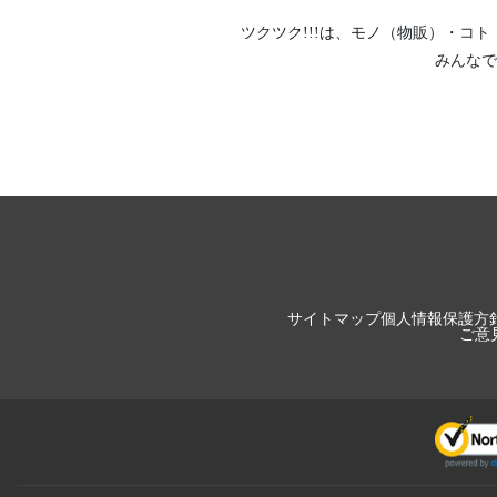
ツクツク!!!は、
モノ（物販）
・
コト
みんなで
サイトマップ
個人情報保護方
ご意