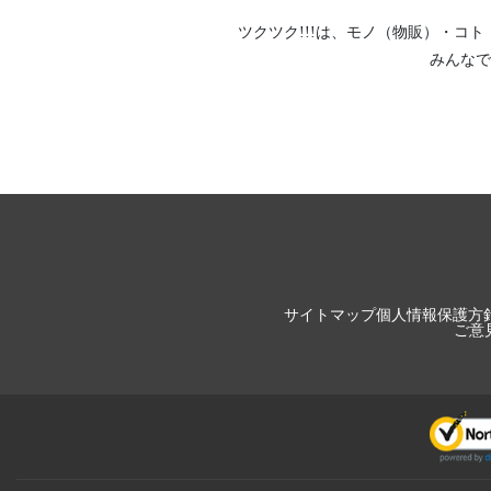
ツクツク!!!は、
モノ（物販）
・
コト
みんなで
サイトマップ
個人情報保護方
ご意