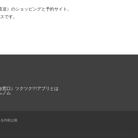
直送）
のショッピングと予約サイト。
スです。
合窓口）
ツクツク!!!アプリとは
ムノム
れる内容は個