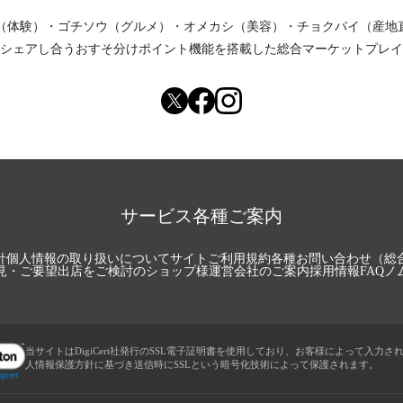
（体験）
・
ゴチソウ（グルメ）
・
オメカシ（美容）
・
チョクバイ（産地
シェアし合う
おすそ分けポイント機能
を搭載した総合マーケットプレイ
サービス各種ご案内
針
個人情報の取り扱いについて
サイトご利用規約
各種お問い合わせ（総
見・ご要望
出店をご検討のショップ様
運営会社のご案内
採用情報
FAQ
ノ
当サイトはDigiCert社発行のSSL電子証明書を使用しており、お客様によって入力さ
人情報保護方針に基づき送信時にSSLという暗号化技術によって保護されます。