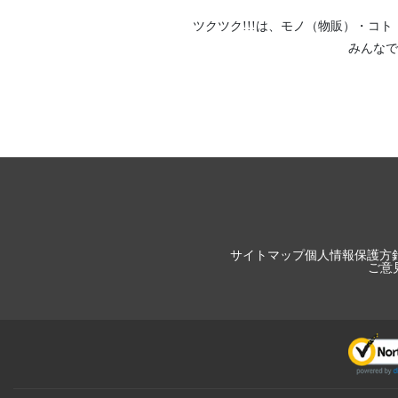
ツクツク!!!は、
モノ（物販）
・
コト
みんなで
サイトマップ
個人情報保護方
ご意