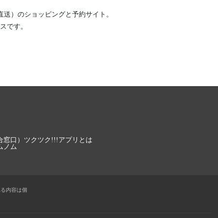
直送）
のショッピングと予約サイト。
スです。
合窓口）
ツクツク!!!アプリとは
ムノム
れる内容は個