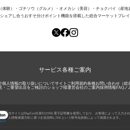
（体験）
・
ゴチソウ（グルメ）
・
オメカシ（美容）
・
チョクバイ（産地
シェアし合う
おすそ分けポイント機能
を搭載した総合マーケットプレイ
サービス各種ご案内
針
個人情報の取り扱いについて
サイトご利用規約
各種お問い合わせ（総
見・ご要望
出店をご検討のショップ様
運営会社のご案内
採用情報
FAQ
ノ
当サイトはDigiCert社発行のSSL電子証明書を使用しており、お客様によって入力さ
人情報保護方針に基づき送信時にSSLという暗号化技術によって保護されます。