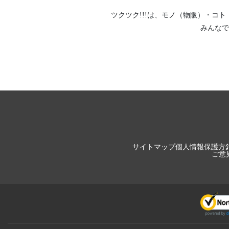
ツクツク!!!は、
モノ（物販）
・
コト
みんなで
サイトマップ
個人情報保護方
ご意