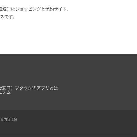
直送）
のショッピングと予約サイト。
スです。
合窓口）
ツクツク!!!アプリとは
ムノム
れる内容は個