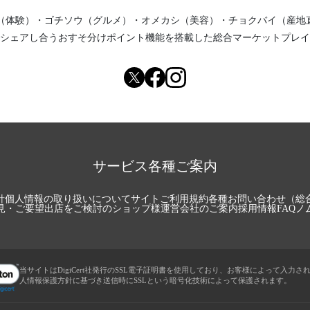
（体験）
・
ゴチソウ（グルメ）
・
オメカシ（美容）
・
チョクバイ（産地
シェアし合う
おすそ分けポイント機能
を搭載した総合マーケットプレイ
サービス各種ご案内
針
個人情報の取り扱いについて
サイトご利用規約
各種お問い合わせ（総
見・ご要望
出店をご検討のショップ様
運営会社のご案内
採用情報
FAQ
ノ
当サイトはDigiCert社発行のSSL電子証明書を使用しており、お客様によって入力さ
人情報保護方針に基づき送信時にSSLという暗号化技術によって保護されます。