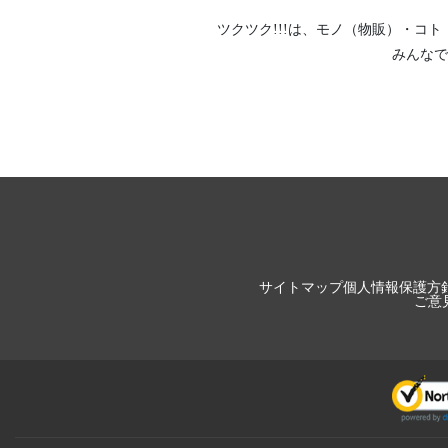
ツクツク!!!は、
モノ（物販）
・
コト
みんなで
サイトマップ
個人情報保護方
ご意