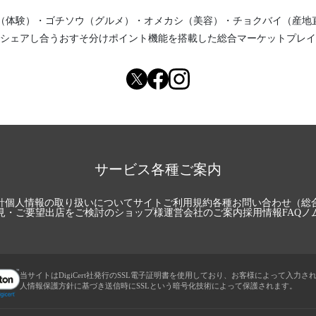
（体験）
・
ゴチソウ（グルメ）
・
オメカシ（美容）
・
チョクバイ（産地
シェアし合う
おすそ分けポイント機能
を搭載した総合マーケットプレイ
サービス各種ご案内
針
個人情報の取り扱いについて
サイトご利用規約
各種お問い合わせ（総
見・ご要望
出店をご検討のショップ様
運営会社のご案内
採用情報
FAQ
ノ
当サイトはDigiCert社発行のSSL電子証明書を使用しており、お客様によって入力さ
人情報保護方針に基づき送信時にSSLという暗号化技術によって保護されます。