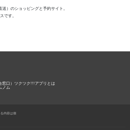
直送）
のショッピングと予約サイト。
スです。
合窓口）
ツクツク!!!アプリとは
ムノム
れる内容は個