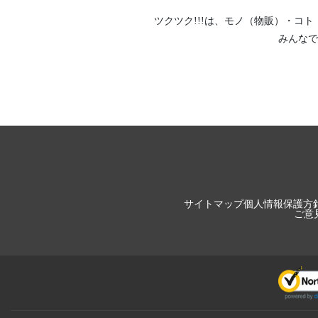
ツクツク!!!は、
モノ（物販）
・
コト
みんなで
サイトマップ
個人情報保護方
ご意