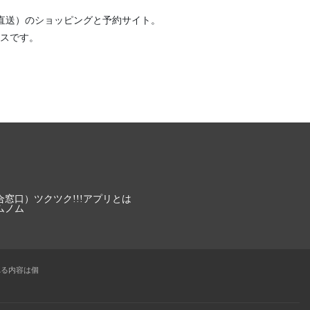
直送）
のショッピングと予約サイト。
スです。
合窓口）
ツクツク!!!アプリとは
ムノム
れる内容は個