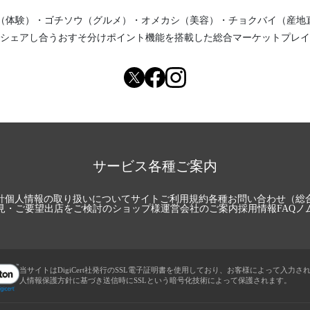
（体験）
・
ゴチソウ（グルメ）
・
オメカシ（美容）
・
チョクバイ（産地
シェアし合う
おすそ分けポイント機能
を搭載した総合マーケットプレイ
サービス各種ご案内
針
個人情報の取り扱いについて
サイトご利用規約
各種お問い合わせ（総
見・ご要望
出店をご検討のショップ様
運営会社のご案内
採用情報
FAQ
ノ
当サイトはDigiCert社発行のSSL電子証明書を使用しており、お客様によって入力さ
人情報保護方針に基づき送信時にSSLという暗号化技術によって保護されます。