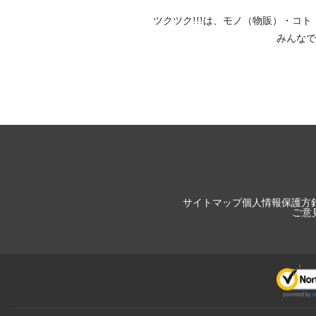
ツクツク!!!は、
モノ（物販）
・
コト
みんなで
サイトマップ
個人情報保護方
ご意