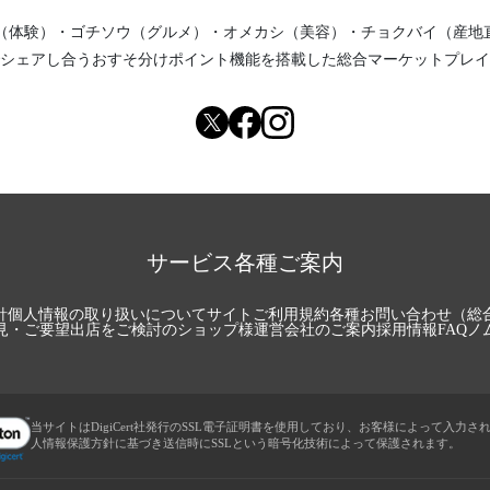
（体験）
・
ゴチソウ（グルメ）
・
オメカシ（美容）
・
チョクバイ（産地
シェアし合う
おすそ分けポイント機能
を搭載した総合マーケットプレイ
サービス各種ご案内
針
個人情報の取り扱いについて
サイトご利用規約
各種お問い合わせ（総
見・ご要望
出店をご検討のショップ様
運営会社のご案内
採用情報
FAQ
ノ
当サイトはDigiCert社発行のSSL電子証明書を使用しており、お客様によって入力さ
人情報保護方針に基づき送信時にSSLという暗号化技術によって保護されます。