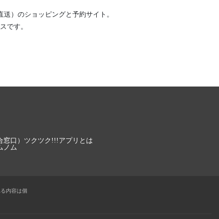
直送）
のショッピングと予約サイト。
スです。
合窓口）
ツクツク!!!アプリとは
ムノム
れる内容は個