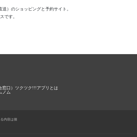
直送）
のショッピングと予約サイト。
スです。
合窓口）
ツクツク!!!アプリとは
ムノム
れる内容は個