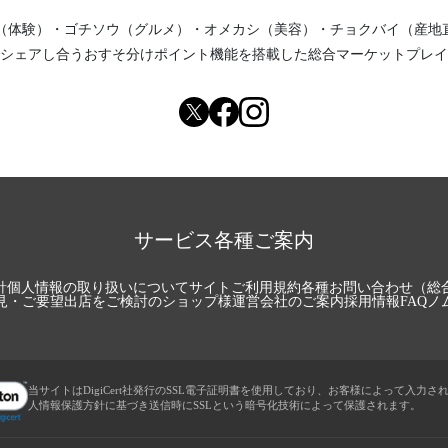
（体験）
・
ゴチソウ（グルメ）
・
オメカシ（美容）
・
チョクバイ（産地
シェアし合う
おすそ分けポイント機能
を搭載した総合マーケットプレイ
サービス各種ご案内
針
個人情報の取り扱いについて
サイトご利用規約
各種お問い合わせ（総
見・ご要望
出店をご検討のショップ様
運営会社のご案内
採用情報
FAQ
ノ
当サイトはDigiCert社発行のSSL電子証明書を使用しており、お客様によって入力さ
人情報保護方針に基づき送信時にSSLという暗号化技術によって保護されます。