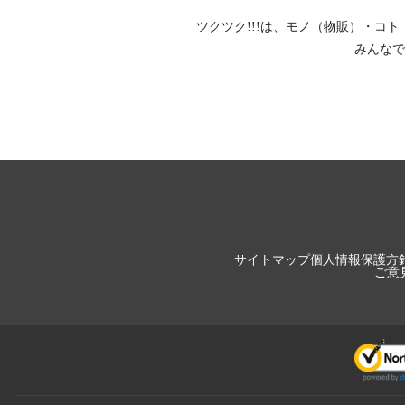
ツクツク!!!は、
モノ（物販）
・
コト
みんなで
サイトマップ
個人情報保護方
ご意