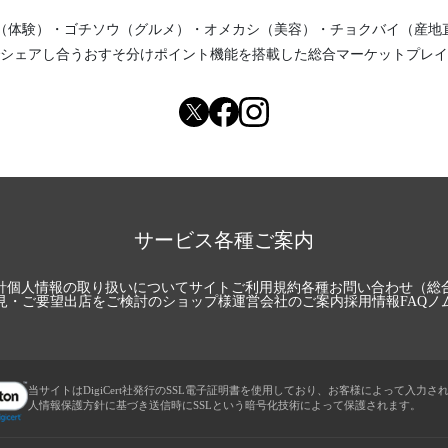
（体験）
・
ゴチソウ（グルメ）
・
オメカシ（美容）
・
チョクバイ（産地
シェアし合う
おすそ分けポイント機能
を搭載した総合マーケットプレイ
サービス各種ご案内
針
個人情報の取り扱いについて
サイトご利用規約
各種お問い合わせ（総
見・ご要望
出店をご検討のショップ様
運営会社のご案内
採用情報
FAQ
ノ
当サイトはDigiCert社発行のSSL電子証明書を使用しており、お客様によって入力さ
人情報保護方針に基づき送信時にSSLという暗号化技術によって保護されます。