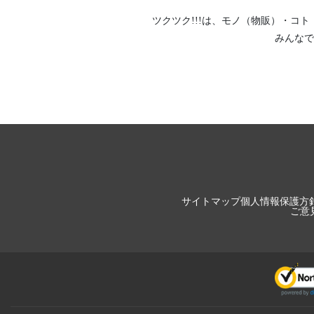
ツクツク!!!は、
モノ（物販）
・
コト
みんなで
サイトマップ
個人情報保護方
ご意