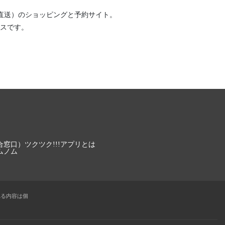
直送）
のショッピングと予約サイト。
スです。
合窓口）
ツクツク!!!アプリとは
ムノム
れる内容は個