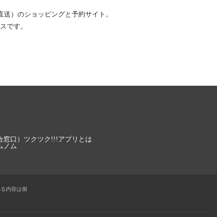
直送）
のショッピングと予約サイト。
スです。
合窓口）
ツクツク!!!アプリとは
ムノム
れる内容は個