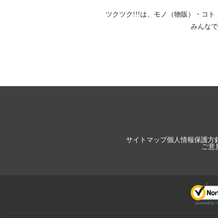
ツクツク!!!は、
モノ（物販）
・
コト
みんなで
サイトマップ
個人情報保護方
ご意