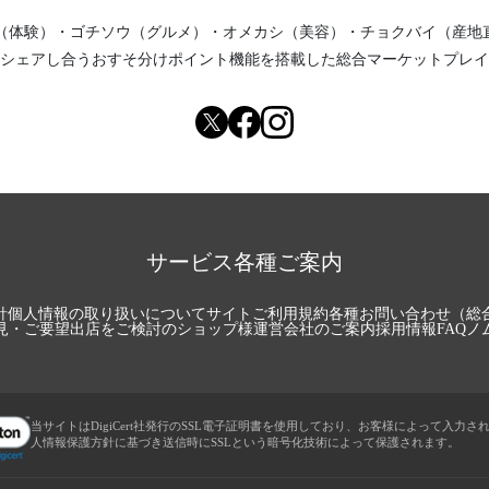
（体験）
・
ゴチソウ（グルメ）
・
オメカシ（美容）
・
チョクバイ（産地
シェアし合う
おすそ分けポイント機能
を搭載した総合マーケットプレイ
サービス各種ご案内
針
個人情報の取り扱いについて
サイトご利用規約
各種お問い合わせ（総
見・ご要望
出店をご検討のショップ様
運営会社のご案内
採用情報
FAQ
ノ
当サイトはDigiCert社発行のSSL電子証明書を使用しており、お客様によって入力さ
人情報保護方針に基づき送信時にSSLという暗号化技術によって保護されます。