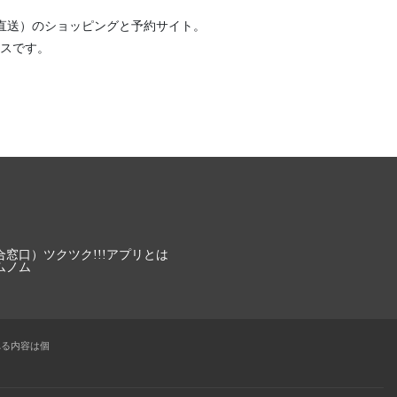
直送）
のショッピングと予約サイト。
スです。
合窓口）
ツクツク!!!アプリとは
ムノム
れる内容は個