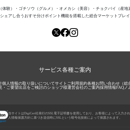
（体験）
・
ゴチソウ（グルメ）
・
オメカシ（美容）
・
チョクバイ（産地
シェアし合う
おすそ分けポイント機能
を搭載した総合マーケットプレイ
サービス各種ご案内
針
個人情報の取り扱いについて
サイトご利用規約
各種お問い合わせ（総
見・ご要望
出店をご検討のショップ様
運営会社のご案内
採用情報
FAQ
ノ
当サイトはDigiCert社発行のSSL電子証明書を使用しており、お客様によって入力さ
人情報保護方針に基づき送信時にSSLという暗号化技術によって保護されます。