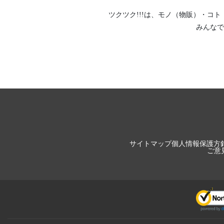
ツクツク!!!は、
モノ（物販）
・
コト
みんなで
サイトマップ
個人情報保護方
ご意