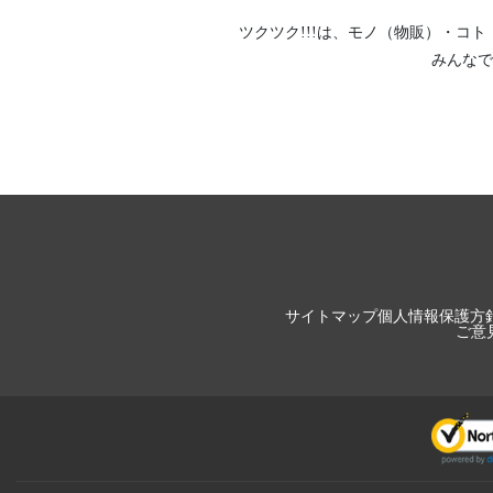
ツクツク!!!は、
モノ（物販）
・
コト
みんなで
サイトマップ
個人情報保護方
ご意