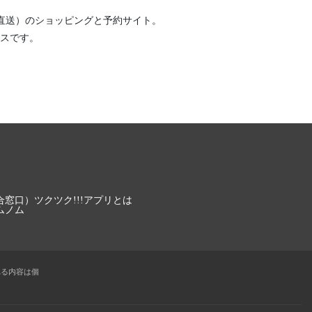
直送）
のショッピングと予約サイト。
スです。
合窓口）
ツクツク!!!アプリとは
ムノム
れる内容は個