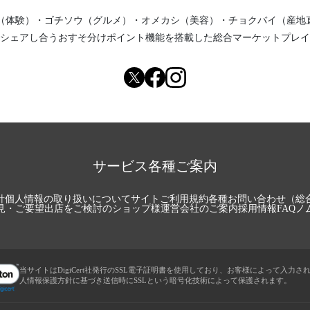
（体験）
・
ゴチソウ（グルメ）
・
オメカシ（美容）
・
チョクバイ（産地
シェアし合う
おすそ分けポイント機能
を搭載した総合マーケットプレイ
サービス各種ご案内
針
個人情報の取り扱いについて
サイトご利用規約
各種お問い合わせ（総
見・ご要望
出店をご検討のショップ様
運営会社のご案内
採用情報
FAQ
ノ
当サイトはDigiCert社発行のSSL電子証明書を使用しており、お客様によって入力さ
人情報保護方針に基づき送信時にSSLという暗号化技術によって保護されます。