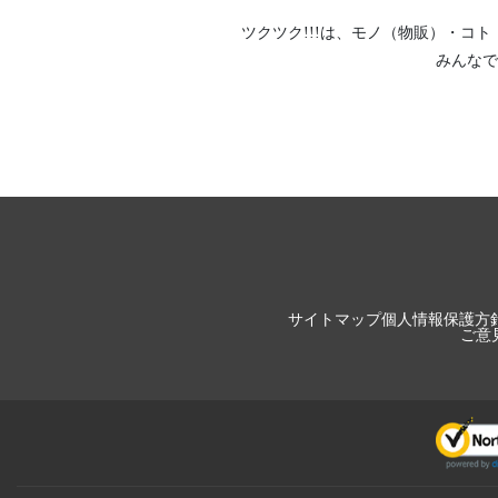
ツクツク!!!は、
モノ（物販）
・
コト
みんなで
サイトマップ
個人情報保護方
ご意