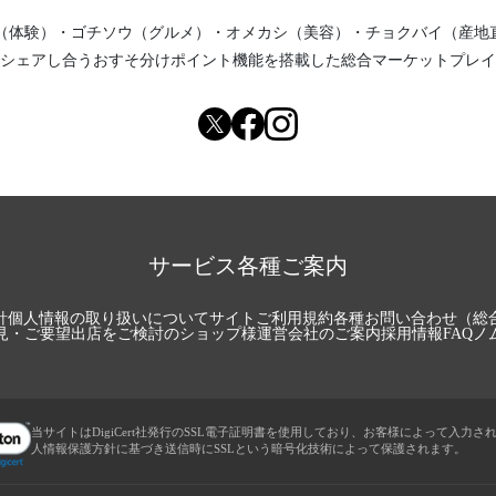
（体験）
・
ゴチソウ（グルメ）
・
オメカシ（美容）
・
チョクバイ（産地
シェアし合う
おすそ分けポイント機能
を搭載した総合マーケットプレイ
サービス各種ご案内
針
個人情報の取り扱いについて
サイトご利用規約
各種お問い合わせ（総
見・ご要望
出店をご検討のショップ様
運営会社のご案内
採用情報
FAQ
ノ
当サイトはDigiCert社発行のSSL電子証明書を使用しており、お客様によって入力さ
人情報保護方針に基づき送信時にSSLという暗号化技術によって保護されます。