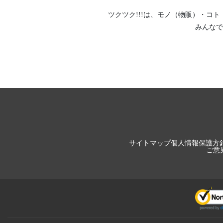
ツクツク!!!は、
モノ（物販）
・
コト
みんなで
サイトマップ
個人情報保護方
ご意