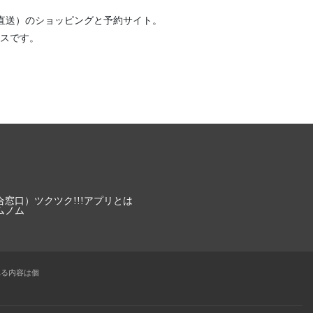
直送）
のショッピングと予約サイト。
スです。
合窓口）
ツクツク!!!アプリとは
ムノム
れる内容は個