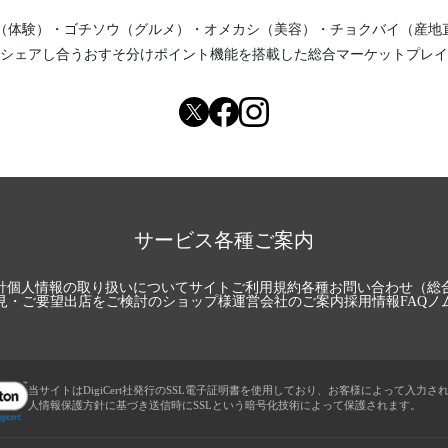
（体験）
・
ゴチソウ（グルメ）
・
オメカシ（美容）
・
チョクバイ（産地
シェアし合う
おすそ分けポイント機能
を搭載した総合マーケットプレイ
サービス各種ご案内
針
個人情報の取り扱いについて
サイトご利用規約
各種お問い合わせ（総
見・ご要望
出店をご検討のショップ様
運営会社のご案内
採用情報
FAQ
ノ
当サイトはDigiCert社発行のSSL電子証明書を使用しており、お客様によって入力さ
人情報保護方針に基づき送信時にSSLという暗号化技術によって保護されます。