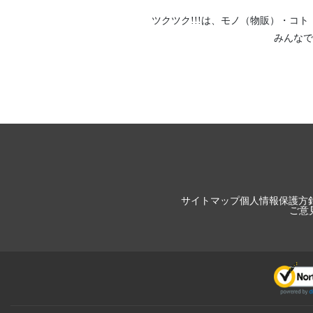
ツクツク!!!は、
モノ（物販）
・
コト
みんなで
サイトマップ
個人情報保護方
ご意