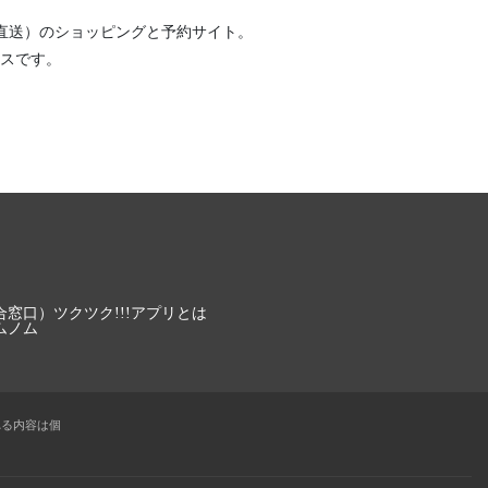
直送）
のショッピングと予約サイト。
スです。
合窓口）
ツクツク!!!アプリとは
ムノム
れる内容は個