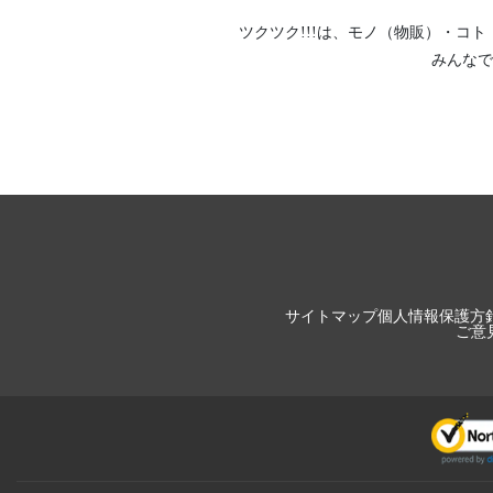
ツクツク!!!は、
モノ（物販）
・
コト
みんなで
サイトマップ
個人情報保護方
ご意