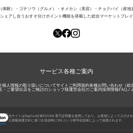
（体験）
・
ゴチソウ（グルメ）
・
オメカシ（美容）
・
チョクバイ（産地
シェアし合う
おすそ分けポイント機能
を搭載した総合マーケットプレイ
サービス各種ご案内
針
個人情報の取り扱いについて
サイトご利用規約
各種お問い合わせ（総
見・ご要望
出店をご検討のショップ様
運営会社のご案内
採用情報
FAQ
ノ
当サイトはDigiCert社発行のSSL電子証明書を使用しており、お客様によって入力さ
人情報保護方針に基づき送信時にSSLという暗号化技術によって保護されます。