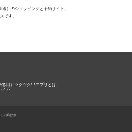
直送）
のショッピングと予約サイト。
スです。
合窓口）
ツクツク!!!アプリとは
ムノム
れる内容は個