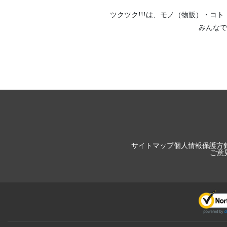
ツクツク!!!は、
モノ（物販）
・
コト
みんなで
サイトマップ
個人情報保護方
ご意