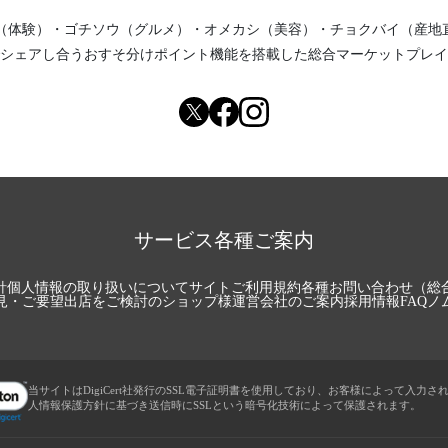
（体験）
・
ゴチソウ（グルメ）
・
オメカシ（美容）
・
チョクバイ（産地
シェアし合う
おすそ分けポイント機能
を搭載した総合マーケットプレイ
サービス各種ご案内
針
個人情報の取り扱いについて
サイトご利用規約
各種お問い合わせ（総
見・ご要望
出店をご検討のショップ様
運営会社のご案内
採用情報
FAQ
ノ
当サイトはDigiCert社発行のSSL電子証明書を使用しており、お客様によって入力さ
人情報保護方針に基づき送信時にSSLという暗号化技術によって保護されます。