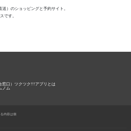
直送）
のショッピングと予約サイト。
スです。
合窓口）
ツクツク!!!アプリとは
ムノム
れる内容は個