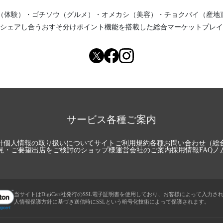
（体験）
・
ゴチソウ（グルメ）
・
オメカシ（美容）
・
チョクバイ（産地
シェアし合う
おすそ分けポイント機能
を搭載した総合マーケットプレイ
サービス各種ご案内
針
個人情報の取り扱いについて
サイトご利用規約
各種お問い合わせ（総
見・ご要望
出店をご検討のショップ様
運営会社のご案内
採用情報
FAQ
ノ
当サイトはDigiCert社発行のSSL電子証明書を使用しており、お客様によって入力さ
人情報保護方針に基づき送信時にSSLという暗号化技術によって保護されます。