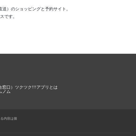
直送）
のショッピングと予約サイト。
スです。
合窓口）
ツクツク!!!アプリとは
ムノム
れる内容は個