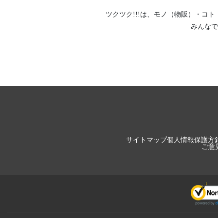
ツクツク!!!は、
モノ（物販）
・
コト
みんなで
サイトマップ
個人情報保護方
ご意