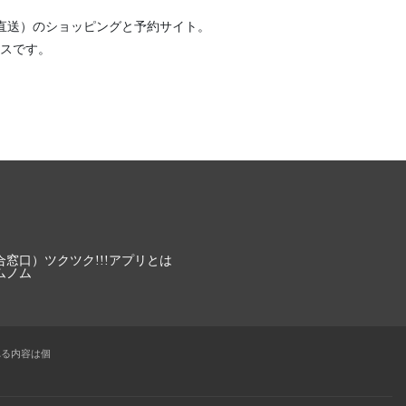
直送）
のショッピングと予約サイト。
スです。
合窓口）
ツクツク!!!アプリとは
ムノム
れる内容は個