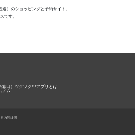
直送）
のショッピングと予約サイト。
スです。
合窓口）
ツクツク!!!アプリとは
ムノム
れる内容は個