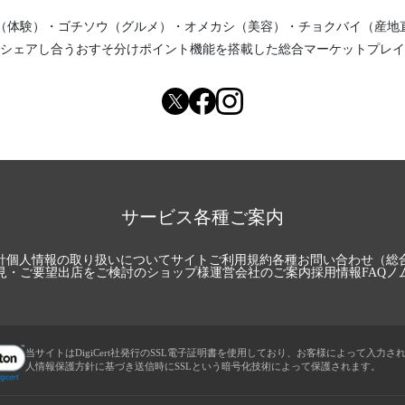
（体験）
・
ゴチソウ（グルメ）
・
オメカシ（美容）
・
チョクバイ（産地
シェアし合う
おすそ分けポイント機能
を搭載した総合マーケットプレイ
サービス各種ご案内
針
個人情報の取り扱いについて
サイトご利用規約
各種お問い合わせ（総
見・ご要望
出店をご検討のショップ様
運営会社のご案内
採用情報
FAQ
ノ
当サイトはDigiCert社発行のSSL電子証明書を使用しており、お客様によって入力さ
人情報保護方針に基づき送信時にSSLという暗号化技術によって保護されます。