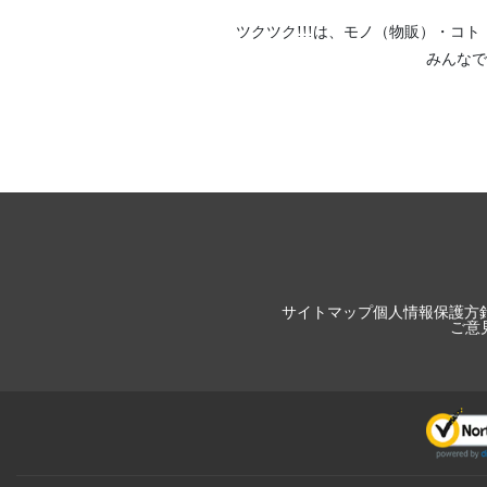
ツクツク!!!は、
モノ（物販）
・
コト
みんなで
サイトマップ
個人情報保護方
ご意