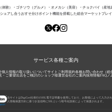
（体験）
・
ゴチソウ（グルメ）
・
オメカシ（美容）
・
チョクバイ（産地
シェアし合う
おすそ分けポイント機能
を搭載した総合マーケットプレイ
サービス各種ご案内
針
個人情報の取り扱いについて
サイトご利用規約
各種お問い合わせ（総
見・ご要望
出店をご検討のショップ様
運営会社のご案内
採用情報
FAQ
ノ
当サイトはDigiCert社発行のSSL電子証明書を使用しており、お客様によって入力さ
人情報保護方針に基づき送信時にSSLという暗号化技術によって保護されます。