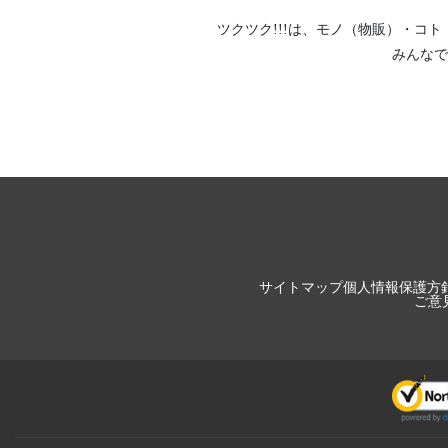
ツクツク!!!は、
モノ（物販）
・
コト
みんなで
サイトマップ
個人情報保護方
ご意