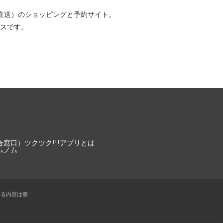
直送）
のショッピングと予約サイト。
スです。
合窓口）
ツクツク!!!アプリとは
ムノム
れる内容は個