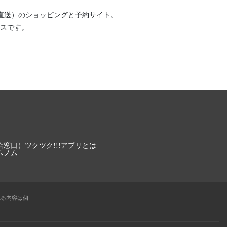
直送）
のショッピングと予約サイト。
スです。
合窓口）
ツクツク!!!アプリとは
ムノム
れる内容は個