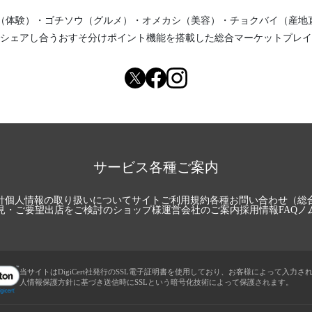
（体験）
・
ゴチソウ（グルメ）
・
オメカシ（美容）
・
チョクバイ（産地
シェアし合う
おすそ分けポイント機能
を搭載した総合マーケットプレイ
サービス各種ご案内
針
個人情報の取り扱いについて
サイトご利用規約
各種お問い合わせ（総
見・ご要望
出店をご検討のショップ様
運営会社のご案内
採用情報
FAQ
ノ
当サイトはDigiCert社発行のSSL電子証明書を使用しており、お客様によって入力さ
人情報保護方針に基づき送信時にSSLという暗号化技術によって保護されます。