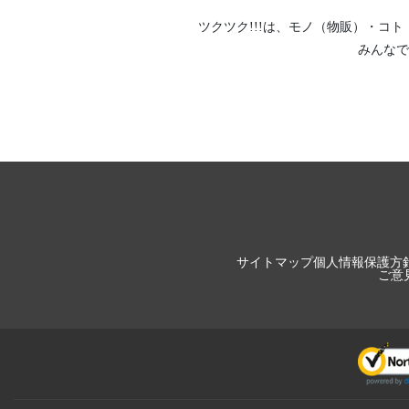
ツクツク!!!は、
モノ（物販）
・
コト
みんなで
サイトマップ
個人情報保護方
ご意