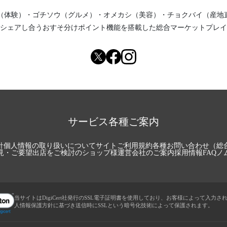
（体験）
・
ゴチソウ（グルメ）
・
オメカシ（美容）
・
チョクバイ（産地
シェアし合う
おすそ分けポイント機能
を搭載した総合マーケットプレイ
サービス各種ご案内
針
個人情報の取り扱いについて
サイトご利用規約
各種お問い合わせ（総
見・ご要望
出店をご検討のショップ様
運営会社のご案内
採用情報
FAQ
ノ
当サイトはDigiCert社発行のSSL電子証明書を使用しており、お客様によって入力さ
人情報保護方針に基づき送信時にSSLという暗号化技術によって保護されます。