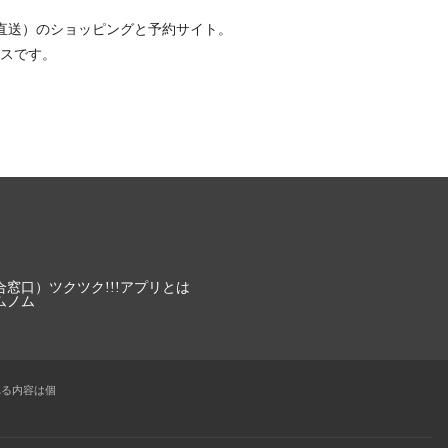
直送）
のショッピングと予約サイト。
スです。
合窓口）
ツクツク!!!アプリとは
ムノム
れる内容は個