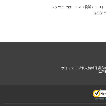
ツクツク!!!は、
モノ（物販）
・
コト
みんなで
サイトマップ
個人情報保護方
ご意