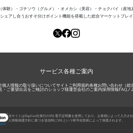
（体験）
・
ゴチソウ（グルメ）
・
オメカシ（美容）
・
チョクバイ（産地
シェアし合う
おすそ分けポイント機能
を搭載した総合マーケットプレイ
サービス各種ご案内
針
個人情報の取り扱いについて
サイトご利用規約
各種お問い合わせ（総
見・ご要望
出店をご検討のショップ様
運営会社のご案内
採用情報
FAQ
ノ
当サイトはDigiCert社発行のSSL電子証明書を使用しており、お客様によって入力さ
人情報保護方針に基づき送信時にSSLという暗号化技術によって保護されます。