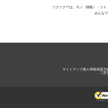
ツクツク!!!は、
モノ（物販）
・
コト
みんなで
サイトマップ
個人情報保護方
ご意