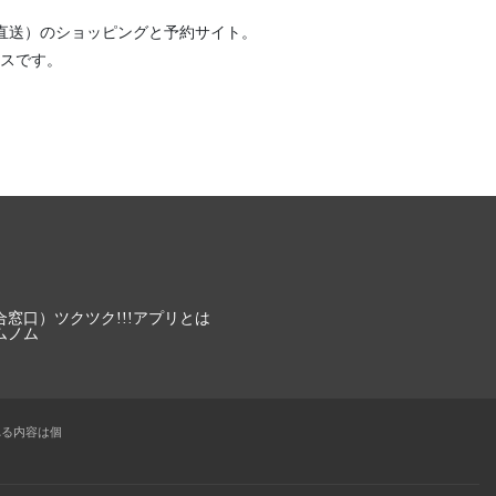
直送）
のショッピングと予約サイト。
スです。
合窓口）
ツクツク!!!アプリとは
ムノム
れる内容は個