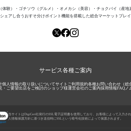
（体験）
・
ゴチソウ（グルメ）
・
オメカシ（美容）
・
チョクバイ（産地
シェアし合う
おすそ分けポイント機能
を搭載した総合マーケットプレイ
サービス各種ご案内
針
個人情報の取り扱いについて
サイトご利用規約
各種お問い合わせ（総
見・ご要望
出店をご検討のショップ様
運営会社のご案内
採用情報
FAQ
ノ
当サイトはDigiCert社発行のSSL電子証明書を使用しており、お客様によって入力さ
人情報保護方針に基づき送信時にSSLという暗号化技術によって保護されます。