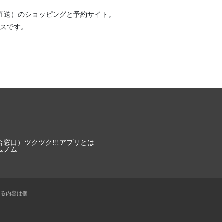
直送）
のショッピングと予約サイト。
スです。
合窓口）
ツクツク!!!アプリとは
ムノム
れる内容は個