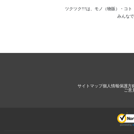
ツクツク!!!は、
モノ（物販）
・
コト
みんなで
サイトマップ
個人情報保護方
ご意