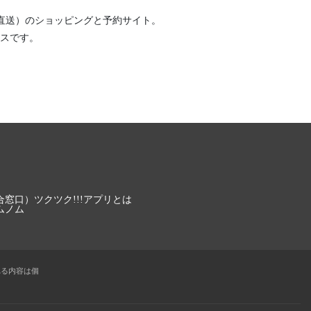
直送）
のショッピングと予約サイト。
スです。
合窓口）
ツクツク!!!アプリとは
ムノム
れる内容は個