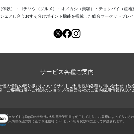
（体験）
・
ゴチソウ（グルメ）
・
オメカシ（美容）
・
チョクバイ（産地
シェアし合う
おすそ分けポイント機能
を搭載した総合マーケットプレイ
サービス各種ご案内
針
個人情報の取り扱いについて
サイトご利用規約
各種お問い合わせ（総
見・ご要望
出店をご検討のショップ様
運営会社のご案内
採用情報
FAQ
ノ
当サイトはDigiCert社発行のSSL電子証明書を使用しており、お客様によって入力さ
人情報保護方針に基づき送信時にSSLという暗号化技術によって保護されます。