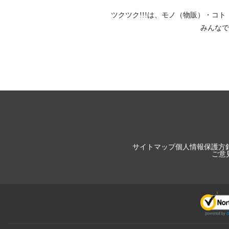
ツクツク!!!は、
モノ（物販）
・
コト
みんなで
サイトマップ
個人情報保護方
ご意