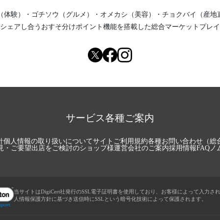
（体験）
・
ゴチソウ（グルメ）
・
オメカシ（美容）
・
チョクバイ（産地
シェアし合う
おすそ分けポイント機能
を搭載した総合マーケットプレイ
サービス各種ご案内
針
個人情報の取り扱いについて
サイトご利用規約
各種お問い合わせ（総
見・ご要望
出店をご検討のショップ様
運営会社のご案内
採用情報
FAQ
ノ
当サイトはDigiCert社発行のSSL電子証明書を使用しており、お客様によって入力さ
人情報保護方針に基づき送信時にSSLという暗号化技術によって保護されます。