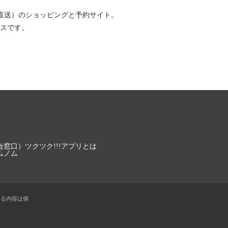
直送）
のショッピングと予約サイト。
スです。
合窓口）
ツクツク!!!アプリとは
ムノム
れる内容は個