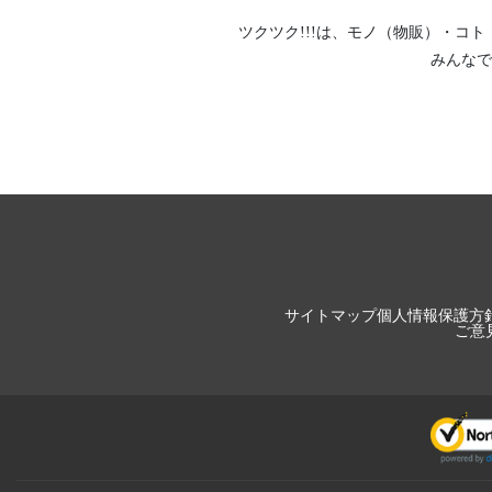
ツクツク!!!は、
モノ（物販）
・
コト
みんなで
サイトマップ
個人情報保護方
ご意