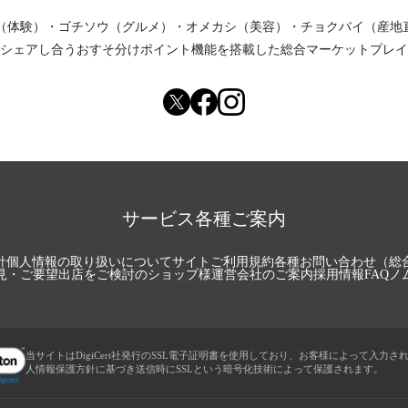
（体験）
・
ゴチソウ（グルメ）
・
オメカシ（美容）
・
チョクバイ（産地
シェアし合う
おすそ分けポイント機能
を搭載した総合マーケットプレイ
サービス各種ご案内
針
個人情報の取り扱いについて
サイトご利用規約
各種お問い合わせ（総
見・ご要望
出店をご検討のショップ様
運営会社のご案内
採用情報
FAQ
ノ
当サイトはDigiCert社発行のSSL電子証明書を使用しており、お客様によって入力さ
人情報保護方針に基づき送信時にSSLという暗号化技術によって保護されます。