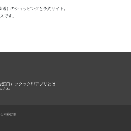
直送）
のショッピングと予約サイト。
スです。
合窓口）
ツクツク!!!アプリとは
ムノム
れる内容は個