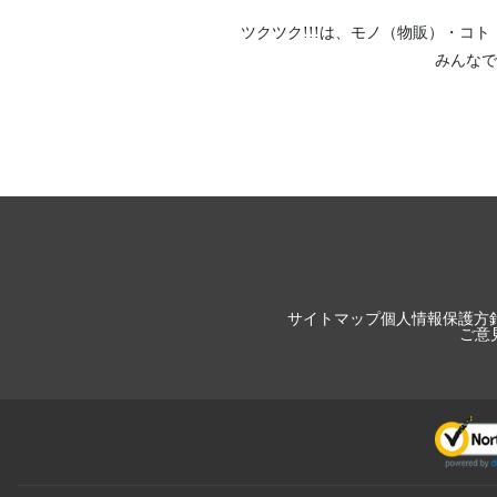
ツクツク!!!は、
モノ（物販）
・
コト
みんなで
サイトマップ
個人情報保護方
ご意