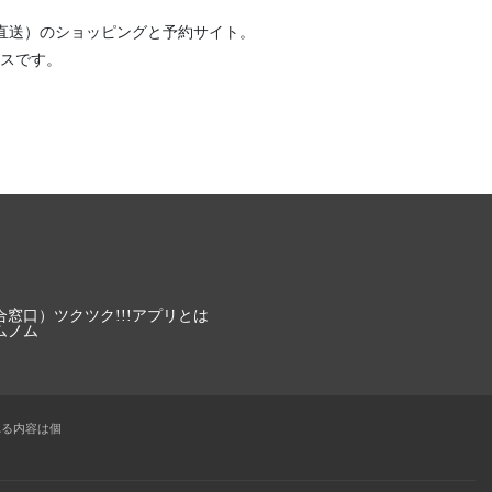
直送）
のショッピングと予約サイト。
スです。
合窓口）
ツクツク!!!アプリとは
ムノム
れる内容は個