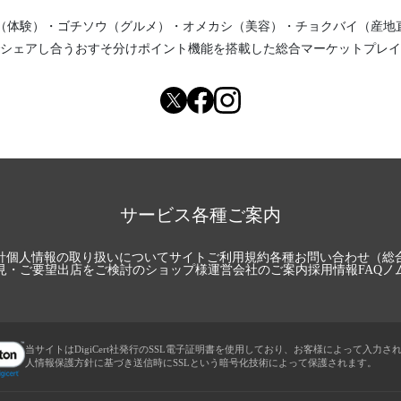
（体験）
・
ゴチソウ（グルメ）
・
オメカシ（美容）
・
チョクバイ（産地
シェアし合う
おすそ分けポイント機能
を搭載した総合マーケットプレイ
サービス各種ご案内
針
個人情報の取り扱いについて
サイトご利用規約
各種お問い合わせ（総
見・ご要望
出店をご検討のショップ様
運営会社のご案内
採用情報
FAQ
ノ
当サイトはDigiCert社発行のSSL電子証明書を使用しており、お客様によって入力さ
人情報保護方針に基づき送信時にSSLという暗号化技術によって保護されます。