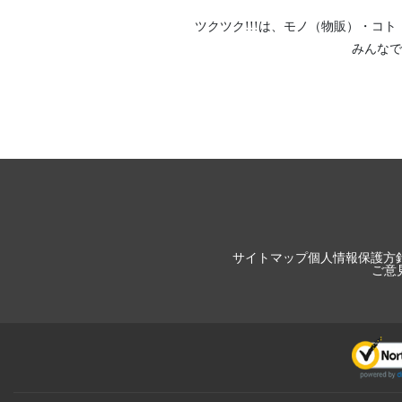
ツクツク!!!は、
モノ（物販）
・
コト
みんなで
サイトマップ
個人情報保護方
ご意