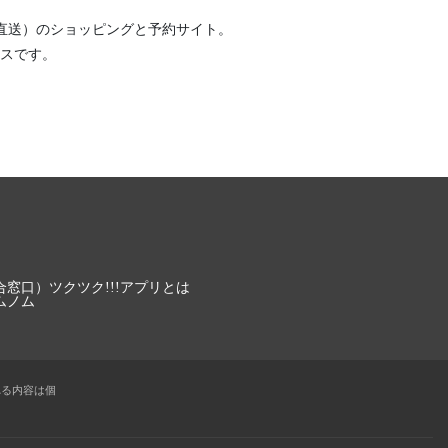
直送）
のショッピングと予約サイト。
スです。
合窓口）
ツクツク!!!アプリとは
ムノム
れる内容は個