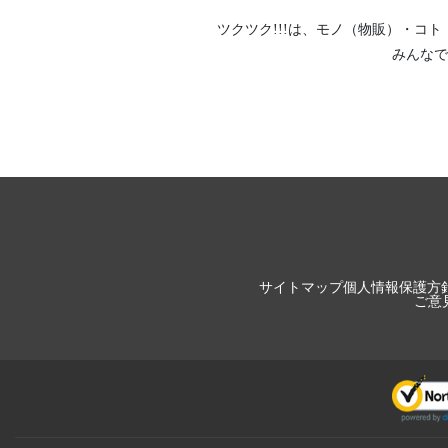
ツクツク!!!は、
モノ（物販）
・
コト
みんなで
サイトマップ
個人情報保護方
ご意