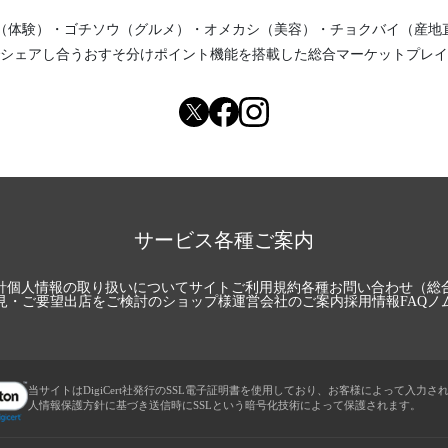
（体験）
・
ゴチソウ（グルメ）
・
オメカシ（美容）
・
チョクバイ（産地
シェアし合う
おすそ分けポイント機能
を搭載した総合マーケットプレイ
サービス各種ご案内
針
個人情報の取り扱いについて
サイトご利用規約
各種お問い合わせ（総
見・ご要望
出店をご検討のショップ様
運営会社のご案内
採用情報
FAQ
ノ
当サイトはDigiCert社発行のSSL電子証明書を使用しており、お客様によって入力さ
人情報保護方針に基づき送信時にSSLという暗号化技術によって保護されます。