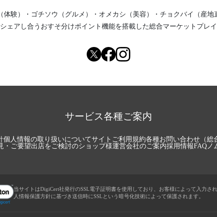
（体験）
・
ゴチソウ（グルメ）
・
オメカシ（美容）
・
チョクバイ（産地
シェアし合う
おすそ分けポイント機能
を搭載した総合マーケットプレイ
サービス各種ご案内
針
個人情報の取り扱いについて
サイトご利用規約
各種お問い合わせ（総
見・ご要望
出店をご検討のショップ様
運営会社のご案内
採用情報
FAQ
ノ
当サイトはDigiCert社発行のSSL電子証明書を使用しており、お客様によって入力さ
人情報保護方針に基づき送信時にSSLという暗号化技術によって保護されます。