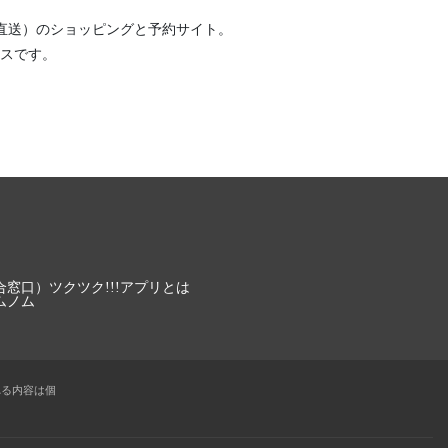
直送）
のショッピングと予約サイト。
スです。
合窓口）
ツクツク!!!アプリとは
ムノム
れる内容は個