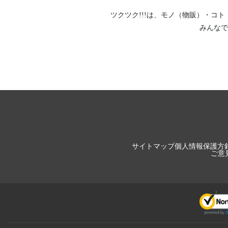
ツクツク!!!は、
モノ（物販）
・
コト
みんなで
サイトマップ
個人情報保護方
ご意