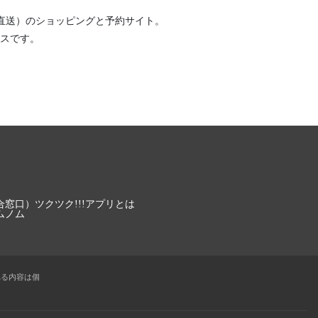
直送）
のショッピングと予約サイト。
スです。
合窓口）
ツクツク!!!アプリとは
ムノム
れる内容は個