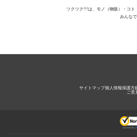
ツクツク!!!は、
モノ（物販）
・
コト
みんなで
サイトマップ
個人情報保護方
ご意