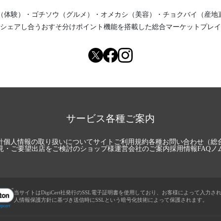
（体験）
・
ゴチソウ（グルメ）
・
オメカシ（美容）
・
チョクバイ（産地
シェアし合う
おすそ分けポイント機能
を搭載した総合マーケットプレイ
サービス各種ご案内
針
個人情報の取り扱いについて
サイトご利用規約
各種お問い合わせ（総
見・ご要望
出店をご検討のショップ様
運営会社のご案内
採用情報
FAQ
ノ
当サイトはDigiCert社発行のSSL電子証明書を使用しており、お客様によって入力さ
人情報保護方針に基づき送信時にSSLという暗号化技術によって保護されます。